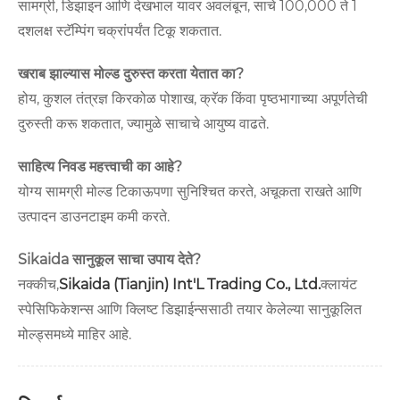
सामग्री, डिझाइन आणि देखभाल यावर अवलंबून, साचे 100,000 ते 1
दशलक्ष स्टॅम्पिंग चक्रांपर्यंत टिकू शकतात.
खराब झाल्यास मोल्ड दुरुस्त करता येतात का?
होय, कुशल तंत्रज्ञ किरकोळ पोशाख, क्रॅक किंवा पृष्ठभागाच्या अपूर्णतेची
दुरुस्ती करू शकतात, ज्यामुळे साचाचे आयुष्य वाढते.
साहित्य निवड महत्त्वाची का आहे?
योग्य सामग्री मोल्ड टिकाऊपणा सुनिश्चित करते, अचूकता राखते आणि
उत्पादन डाउनटाइम कमी करते.
Sikaida सानुकूल साचा उपाय देते?
नक्कीच,
Sikaida (Tianjin) Int'L Trading Co., Ltd.
क्लायंट
स्पेसिफिकेशन्स आणि क्लिष्ट डिझाईन्ससाठी तयार केलेल्या सानुकूलित
मोल्ड्समध्ये माहिर आहे.