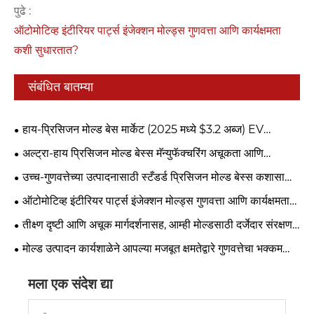
पुढे :
ऑटोमोटिव्ह इंटीरियर पार्ट्स इंजेक्शन मोल्ड्स गुणवत्ता आणि कार्यक्षमता
कशी सुधारतात?
संबंधित बातम्या
हाय-प्रिसिजन मोल्ड बेस मार्केट (2025 मध्ये $3.2 अब्ज) EV
लाइटवेटिंग आणि इंटिग्रेटेड डाय-कास्टिंग ट्रेंडद्वारे कसे बदलले जात
अल्ट्रा-हाय प्रिसिजन मोल्ड बेस्स मॅन्युफॅक्चरिंग अचूकता आणि
आहे?
कार्यक्षमता कशी सुधारतात?
उच्च-गुणवत्तेच्या उत्पादनासाठी स्टँडर्ड प्रिसिजन मोल्ड बेस्स कशासाठी
आवश्यक आहेत?
ऑटोमोटिव्ह इंटीरियर पार्ट्स इंजेक्शन मोल्ड्स गुणवत्ता आणि कार्यक्षमता
कशी सुधारतात?
तीक्ष्ण दृष्टी आणि अचूक मार्गदर्शनासह, आम्ही मोल्डसाठी दर्जेदार संरक्षण
रेषा दृढपणे स्थापित करतो.
मोल्ड उत्पादन कार्यशाळेने आपल्या मजबूत क्षमतेद्वारे गुणवत्तेचा भक्कम
पाया तयार केला आहे
मला एक संदेश द्या