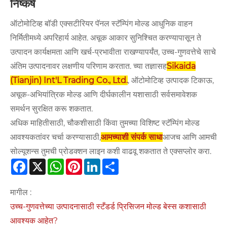
निष्कर्ष
ऑटोमोटिव्ह बॉडी एक्सटीरियर पॅनल स्टॅम्पिंग मोल्ड आधुनिक वाहन
निर्मितीमध्ये अपरिहार्य आहेत. अचूक आकार सुनिश्चित करण्यापासून ते
उत्पादन कार्यक्षमता आणि खर्च-प्रभावीता राखण्यापर्यंत, उच्च-गुणवत्तेचे साचे
अंतिम उत्पादनावर लक्षणीय परिणाम करतात. च्या तज्ञासह
Sikaida
(Tianjin) Int'L Trading Co., Ltd.
, ऑटोमोटिव्ह उत्पादक टिकाऊ,
अचूक-अभियांत्रिक मोल्ड आणि दीर्घकालीन यशासाठी सर्वसमावेशक
समर्थन सुरक्षित करू शकतात.
अधिक माहितीसाठी, चौकशीसाठी किंवा तुमच्या विशिष्ट स्टॅम्पिंग मोल्ड
आवश्यकतांवर चर्चा करण्यासाठी,
आमच्याशी संपर्क साधा
आजच आणि आमची
सोल्यूशन्स तुमची प्रोडक्शन लाइन कशी वाढवू शकतात ते एक्सप्लोर करा.
Facebook
X
WhatsApp
Pinterest
LinkedIn
Share
मागील :
उच्च-गुणवत्तेच्या उत्पादनासाठी स्टँडर्ड प्रिसिजन मोल्ड बेस्स कशासाठी
आवश्यक आहेत?