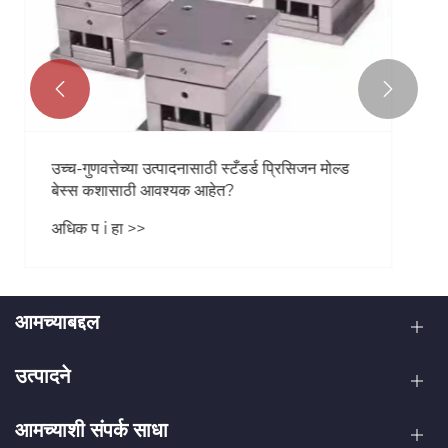


उत्कृष्टतेसाठी प्रयत्न केल्याने स्तुती मिळते: ग्राहक
आयपी मोल्ड स्वीकृती मोठ्या प्रमाणावर स्वीकारतो
अधिक प i हा >>
आमच्याबद्दल
उत्पादने
आमच्याशी संपर्क साधा