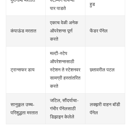
स्टॅम्पिंग पायऱ्या
पुरोगामी मरतात
हुड
पार पाडते
एकाच वेळी अनेक
ऑपरेशन्स पूर्ण
फेंडर पॅनेल
कंपाऊंड मरतात
करते
मल्टी-स्टेप
ऑपरेशन्ससाठी
स्टेशन ते स्टेशनवर
छतावरील पटल
ट्रान्सफर डाय
सामग्री हस्तांतरित
करते
जटिल, सौंदर्याचा-
लक्झरी वाहन बॉडी
सानुकूल उच्च-
गंभीर पॅनेलसाठी
पॅनेल
परिशुद्धता मरतात
डिझाइन केलेले