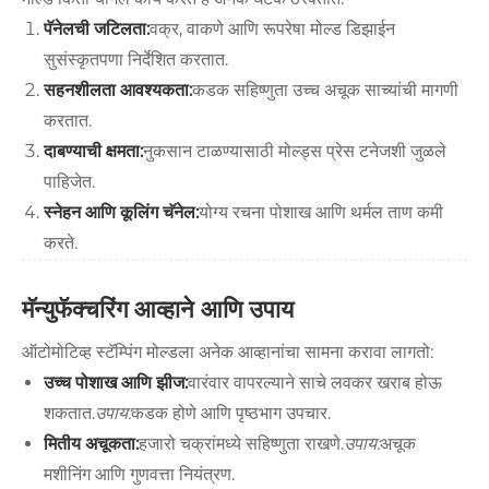
पॅनेलची जटिलता:
वक्र, वाकणे आणि रूपरेषा मोल्ड डिझाईन
सुसंस्कृतपणा निर्देशित करतात.
सहनशीलता आवश्यकता:
कडक सहिष्णुता उच्च अचूक साच्यांची मागणी
करतात.
दाबण्याची क्षमता:
नुकसान टाळण्यासाठी मोल्ड्स प्रेस टनेजशी जुळले
पाहिजेत.
स्नेहन आणि कूलिंग चॅनेल:
योग्य रचना पोशाख आणि थर्मल ताण कमी
करते.
मॅन्युफॅक्चरिंग आव्हाने आणि उपाय
ऑटोमोटिव्ह स्टॅम्पिंग मोल्डला अनेक आव्हानांचा सामना करावा लागतो:
उच्च पोशाख आणि झीज:
वारंवार वापरल्याने साचे लवकर खराब होऊ
शकतात.
उपाय:
कडक होणे आणि पृष्ठभाग उपचार.
मितीय अचूकता:
हजारो चक्रांमध्ये सहिष्णुता राखणे.
उपाय:
अचूक
मशीनिंग आणि गुणवत्ता नियंत्रण.