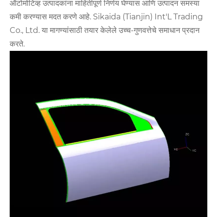
ऑटोमोटिव्ह उत्पादकांना माहितीपूर्ण निर्णय घेण्यास आणि उत्पादन समस्या
कमी करण्यास मदत करणे आहे. Sikaida (Tianjin) Int'L Trading
Co., Ltd. या मागण्यांसाठी तयार केलेले उच्च-गुणवत्तेचे समाधान प्रदान
करते.