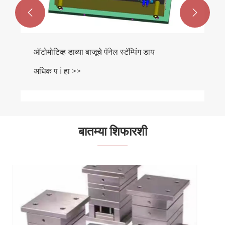


व्हॅक्यूम फर्नेस फीट
अधिक प i हा >>
बातम्या शिफारशी