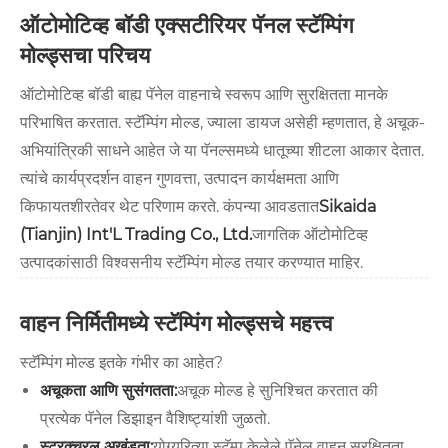
ऑटोमोटिव्ह बॉडी एक्सटीरियर पॅनल स्टॅम्पिंग
मोल्ड्सचा परिचय
ऑटोमोटिव्ह बॉडी बाह्य पॅनेल वाहनाचे स्वरूप आणि सुरक्षितता मानके
परिभाषित करतात. स्टॅम्पिंग मोल्ड, ज्याला डायज असेही म्हणतात, हे अचूक-
अभियांत्रिकी साधने आहेत जे या पॅनल्समध्ये धातूच्या शीटला आकार देतात.
त्यांचे कार्यप्रदर्शन वाहन गुणवत्ता, उत्पादन कार्यक्षमता आणि
किफायतशीरतेवर थेट परिणाम करते. कंपन्या आवडतात
Sikaida
(Tianjin) Int'L Trading Co., Ltd.
जागतिक ऑटोमोटिव्ह
उत्पादकांसाठी विश्वसनीय स्टॅम्पिंग मोल्ड तयार करण्यात माहिर.
वाहन निर्मितीमध्ये स्टॅम्पिंग मोल्ड्सचे महत्त्व
स्टॅम्पिंग मोल्ड इतके गंभीर का आहेत?
अचूकता आणि सुसंगतता:
अचूक मोल्ड हे सुनिश्चित करतात की
प्रत्येक पॅनेल डिझाइन वैशिष्ट्यांशी जुळतो.
स्ट्रक्चरल अखंडता:
योग्यरित्या स्टॅम्प केलेले पॅनेल वाहन सुरक्षितता